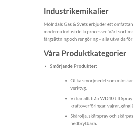
Industrikemikalier
Mölndals Gas & Svets erbjuder ett omfattan
moderna industriella processer. Vårt sortime
färgsättning och rengöring – alla utvalda för 
Våra Produktkategorier
Smörjande Produkter:
Olika smörjmedel som minskar f
verktyg.
Vi har allt från WD40 till Spra
kraftöverföringar, vajrar, gång
Skärolja, skärspray och skärpast
nedbrytbara.