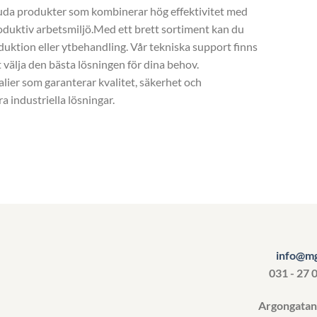
juda produkter som kombinerar hög effektivitet med
produktiv arbetsmiljö.Med ett brett sortiment kan du
oduktion eller ytbehandling. Vår tekniska support finns
t välja den bästa lösningen för dina behov.
lier som garanterar kvalitet, säkerhet och
a industriella lösningar.
info@mg
031 - 27 
Argongata