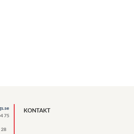
s.se
KONTAKT
04 75
n 28