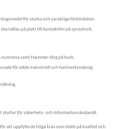
ningsmedel för starka och varaktiga förbindelser.
n ska hållas på plats till kontaktlim på sprayburk.
AL-numrena samt Hammer-färg på burk.
passade för både industriell och hantverksmässig
 målning.
 skyltar för säkerhets- och informationsändamål.
ör att uppfylla de höga krav som ställs på kvalitet och