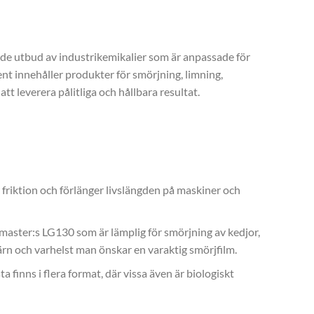
de utbud av industrikemikalier som är anpassade för
nt innehåller produkter för smörjning, limning,
att leverera pålitliga och hållbara resultat.
riktion och förlänger livslängden på maskiner och
ymaster:s LG130 som är lämplig för smörjning av kedjor,
järn och varhelst man önskar en varaktig smörjfilm.
a finns i flera format, där vissa även är biologiskt