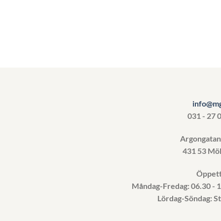
info@mg
031 - 27 
Argongata
431 53 Möl
Öppett
Måndag-Fredag: 06.30 - 
Lördag-Söndag: S