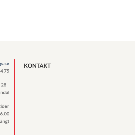
s.se
KONTAKT
04 75
n 28
ndal
ider
16.00
tängt