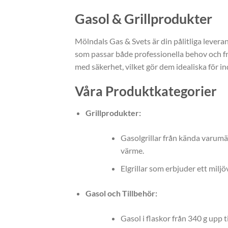
Gasol & Grillprodukter
Mölndals Gas & Svets är din pålitliga leveran
som passar både professionella behov och fr
med säkerhet, vilket gör dem idealiska för ind
Våra Produktkategorier
Grillprodukter:
Gasolgrillar från kända varum
värme.
Elgrillar som erbjuder ett milj
Gasol och Tillbehör:
Gasol i flaskor från 340 g upp t