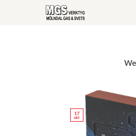
Skip
to
content
Wer
17
okt