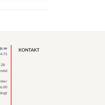
s.se
KONTAKT
04 75
n 28
ndal
ider
16.00
tängt