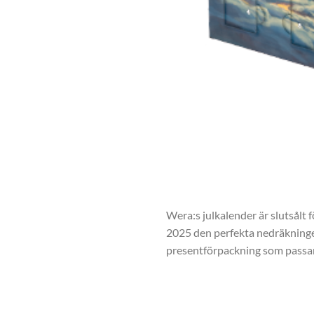
Wera:s julkalender är slutsålt 
2025 den perfekta nedräkningen t
presentförpackning som passar 