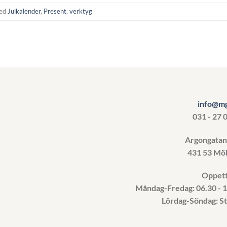
ged
Julkalender
,
Present
,
verktyg
info@mg
031 - 27 
Argongata
431 53 Möl
Öppett
Måndag-Fredag: 06.30 - 
Lördag-Söndag: S